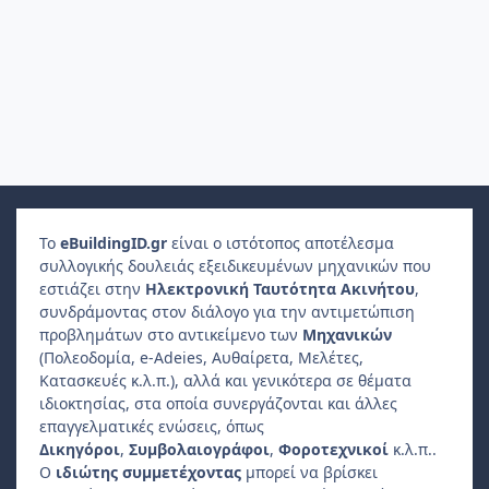
Το
e
Building
ID
.gr
είναι ο ιστότοπος αποτέλεσμα
συλλογικής δουλειάς εξειδικευμένων μηχανικών που
εστιάζει στην
Ηλεκτρονική Ταυτότητα Ακινήτου
,
συνδράμοντας στον διάλογο για την αντιμετώπιση
προβλημάτων στο αντικείμενο των
Μηχανικών
(Πολεοδομία, e-Adeies, Αυθαίρετα, Μελέτες,
Κατασκευές κ.λ.π.), αλλά και γενικότερα σε θέματα
ιδιοκτησίας, στα οποία συνεργάζονται και άλλες
επαγγελματικές ενώσεις, όπως
Δικηγόροι
,
Συμβολαιογράφοι
,
Φοροτεχνικοί
κ.λ.π..
Ο
ιδιώτης συμμετέχοντας
μπορεί να βρίσκει