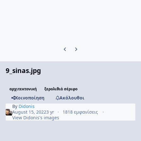
Previous carousel slide
Next carousel slide
9_sinas.jpg
αρχιτεκτονική
ξερολιθιά σέριφο
Κοινοποίηση
Ακόλουθοι
By
Didonis
August 15, 2022
3 yr
1818 εμφανίσεις
View Didonis's images