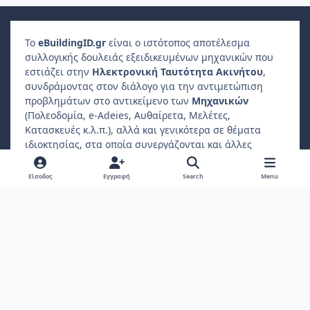
Το
e
Building
ID
.gr
είναι ο ιστότοπος αποτέλεσμα
συλλογικής δουλειάς εξειδικευμένων μηχανικών που
εστιάζει στην
Ηλεκτρονική Ταυτότητα Ακινήτου
,
συνδράμοντας στον διάλογο για την αντιμετώπιση
προβλημάτων στο αντικείμενο των
Μηχανικών
(Πολεοδομία, e-Adeies, Αυθαίρετα, Μελέτες,
Κατασκευές κ.λ.π.), αλλά και γενικότερα σε θέματα
ιδιοκτησίας, στα οποία συνεργάζονται και άλλες
επαγγελματικές ενώσεις, όπως
Δικηγόροι
,
Συμβολαιογράφοι
,
Φοροτεχνικοί
κ.λ.π..
Είσοδος
Εγγραφή
Search
Menu
Ο
ιδιώτης συμμετέχοντας
μπορεί να βρίσκει
απαντήσεις σε ερωτήματα που αφορούν το ακίνητο
ιδιοκτησίας ή διαμονής του.
Light Mode
Dark Mode
System Preference
f
a
Πολιτική Απορρήτου
Επικοινωνήστε μαζί μας
Cookies
c
Copyright 2022, ebuildingid.gr
Powered by
Invision Community