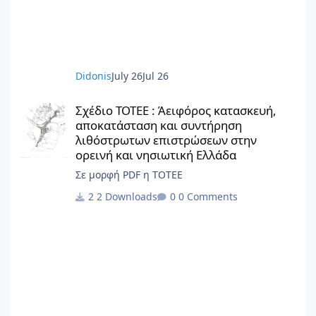
στην παρούσα έκδοση αποτελούν πρωτότυπο
έργο και παραμένουν πνευματική ιδιοκτησία
της Beatriz Ramo / STAR strategies +
architecture. Για άδειες χρήσης,
αναπαραγωγής ή μετάφρασης: contact@st-
Didonis
July 26
Jul 26
ar.nl www.st-ar.nl
Σχέδιο ΤΟΤΕΕ : Άειφόρος κατασκευή, αποκατάσταση και συντή
Σχέδιο ΤΟΤΕΕ : Άειφόρος κατασκευή,
αποκατάσταση και συντήρηση
λιθόστρωτων επιστρώσεων στην
ορεινή και νησιωτική Ελλάδα
Σε μορφή PDF η ΤΟΤΕΕ
2 Downloads
0 Comments