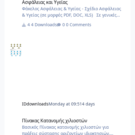
Ασφάλειας και Υγείας
Φάκελος Ασφάλειας & Υγείας - Σχέδιο Ασφάλειας
& Υγείας (σε μορφές PDF, DOC, XLS) Σε γενικές
γραμμές είναι πολύ γενικά και ενδεχόμεναι
4 Downloads
0 Comments
μπορούν να καλύψουν σημαντικό φάσμα έργων.
IDdownloads
Monday at 09:51
4 days
Πίνακας Κατανομής χιλιοστών
Πίνακας Κατανομής χιλιοστών
Βασικός Πίνακας κατανομής χιλιοστών για
πράξεις σύστασης οριζοντίων ιδιοκτησιών.