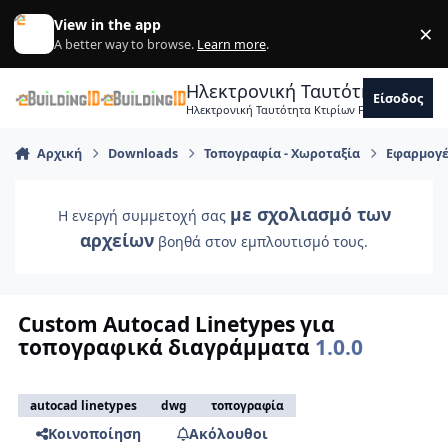
Skip to content
View in the app
×
Di
A better way to browse.
Learn more
.
Ηλεκτρονική Ταυτότητα Κτιρ
Είσοδος
Ηλεκτρονική Ταυτότητα Κτιρίων Forum Μηχανικ
Αρχική
Downloads
Τοπογραφία - Χωροταξία
Εφαρμογέ
με σχολιασμό των
Η ενεργή συμμετοχή σας
αρχείων
βοηθά στον εμπλουτισμό τους.
Custom Autocad Linetypes για
τοπογραφικά διαγράμματα
1.0.0
autocad linetypes
dwg
τοπογραφία
Κοινοποίηση
Ακόλουθοι