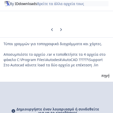
By
IDdownloads
Βρείτε τα άλλα αρχεία τους
Previous carousel slide
Next carousel slide
Τύποι γραμμών για τοπογραφικά διαγράμματα και χάρτες.
Αποσυμπιέστε το αρχείο .rar κ τοποθετήστε τα 4 αρχεία στο
φάκελο C:\Program Files\Autodesk\AutoCAD ??????\Support
Στο Autocad κάνετε load τα δύο αρχεία με επέκταση .lin
πηγή
Δημιουργήστε έναν λογαριασμό ή συνδεθείτε
για να το κατεβάσετε