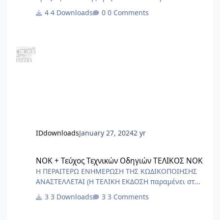
Χρήσιμο ως σημείο αναφοράς για να στήσετε το
4 Downloads
0 Comments
δικό σας
IDdownloads
January 27, 2024
2 yr
ΝΟΚ + Τεύχος Τεχνικών Οδηγιών ΤΕΛΙΚΟΣ ΝΟΚ
ΝΟΚ + Τεύχος Τεχνικών Οδηγιών ΤΕΛΙΚΟΣ ΝΟΚ
Η ΠΕΡΑΙΤΕΡΩ ΕΝΗΜΕΡΩΣΗ ΤΗΣ ΚΩΔΙΚΟΠΟΙΗΣΗΣ
ΑΝΑΣΤΕΛΛΕΤΑΙ (Η ΤΕΛΙΚΗ ΕΚΔΟΣΗ παραμένει στα
αρχεία για ιστορικούς λόγους) ΑΙΤΙΑ Ο
3 Downloads
3 Comments
ΑΡΙΣΤΟΤΕΛΗΣ - Ρητορική (1375b) - “οὐδὲν
διαφέρει ἢ μὴ κεῖσθαι ἢ μὴ χρῆσθαι” "δεν υπάρχει