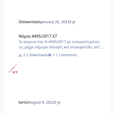
IDdownloads
January 20, 2023
3 yr
Νόμος 4495/2017 X7
Νόμος 4495/2017 X7
Το κείμενο του Ν.4495/2017 με ενσωματωμένες
τις μέχρι σήμερα αλλαγές και επικεφαλίδες κατ'
άρθρο. Αλλαγές με τον ν.5106/24 (ΦΕΚ
2 Downloads
1 Comments
63Α/1.5.2024)[Α1] [Α1]Αλλαγές και προσθήκες με
τον ν.5106/24 (ΦΕΚ 63Α/1.5.2024) : - άρθρο 19,
παρ.2 - άρθρο 24, παρ.1, 2Α - άρθρο 29, παρ.4 -
άρθρο 44, παρ.1 - άρθρο 81, παρ.3 - κατάργηση
άρθρων 85, 91, 92, 93, 94, 95 - άρθρο 109, παρ.2 -
προσθήκη άρθρων 125Α έως 125ΚΑ Αλλαγές με
τον ν.5069/23 (ΦΕΚ 193Α/28.11.2023) Αλλαγές με
τον Ν.5037/23 (ΦΕΚ 78Α/28.3.2023) Αλλαγ
kan62
August 8, 2022
3 yr
Σχέδιο DWG για pillar σκυροδέματος μετρητή ΔΕΗ