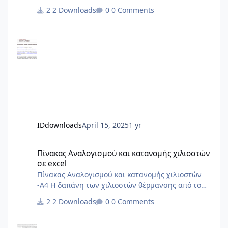
Στατικής Επάρκειας αρχείο από 2013
2 Downloads
0 Comments
IDdownloads
April 15, 2025
1 yr
Πίνακας Αναλογισμού και κατανομής χιλιοστών σε excel
Πίνακας Αναλογισμού και κατανομής χιλιοστών
σε excel
Πίνακας Αναλογισμού και κατανομής χιλιοστών
-Α4 Η δαπάνη των χιλιοστών θέρμανσης από το
ΠΔ'85 και μετά δεν γίνεται με σταθερά χιλιοστά
2 Downloads
0 Comments
αλλά με δύο συντελεστές, έναν για την χρέωση με
βάση την ένδειξη των ωρομετρητών/
θερμιδομετρητών και έναν για το πάγιο. Δεν το