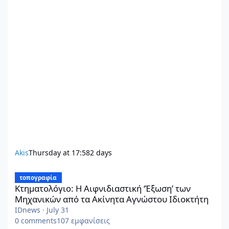
Akis
Thursday at 17:58
2 days
Κτηματολόγιο: Η Αιφνιδιαστική ‘Έξωση’ των Μηχανικών από τα
τοπογραφία
Κτηματολόγιο: Η Αιφνιδιαστική ‘Έξωση’ των
Μηχανικών από τα Ακίνητα Αγνώστου Ιδιοκτήτη
IDnews
·
July 31
0
comments
107
εμφανίσεις