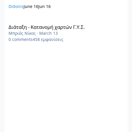
Didonis
June 16
Jun 16
Διάταξη - Κατανομή χαρτών Γ.Υ.Σ.
Διάταξη - Κατανομή χαρτών Γ.Υ.Σ.
Μπριός Νίκος
·
March 13
0
comments
458
εμφανίσεις