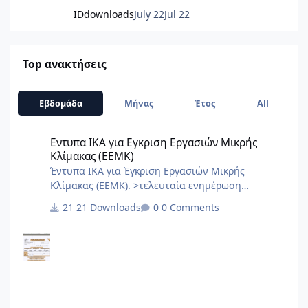
IDdownloads
July 22
Jul 22
Top ανακτήσεις
Εβδομάδα
Μήνας
Έτος
All
Εντυπα ΙΚΑ για Εγκριση Εργασιών Μικρής Κλίμακας (ΕΕΜΚ)
Εντυπα ΙΚΑ για Εγκριση Εργασιών Μικρής
Κλίμακας (ΕΕΜΚ)
Έντυπα ΙΚΑ για Έγκριση Εργασιών Μικρής
Κλίμακας (ΕΕΜΚ). >τελευταία ενημέρωση
10/2017< 8.Τεχνική Εκθεση I.K.A.docx
21 Downloads
0 Comments
2.3.Εξουσιοδότηση αίτησης – δήλωσης
μεταβολών-κλεισιμο στο ΙΚΑ 3_3.docx
2.2.Εξουσιοδότηση κατάθεσης και πληρωμής της
ΑΠΔ στο ΙΚΑ 2_3.docx 2.1.Εξουσιοδότηση αίτησης
– δήλωσης απογραφής στο ΙΚΑ 1_3.docx 1.Αίτηση
Δήλωση Απογραφης Νέου Εργου από ΙΚΑ.pdf 0.ΙΚΑ
ΔΙΚΑΙΟΛΟΓΗΤΙΚΑ ΑΠΟΓΡΑΦΗΣ ΝΕΟΥ ΕΡΓΟΥ.PDF