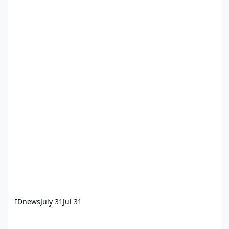
IDnews
July 31
Jul 31
Αυτοκίνητα 3D - dwg