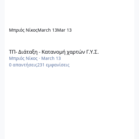
Μπριός Νίκος
March 13
Mar 13
ΤΠ- Διάταξη - Κατανομή χαρτών Γ.Υ.Σ.
ΤΠ- Διάταξη - Κατανομή χαρτών Γ.Υ.Σ.
Μπριός Νίκος
·
March 13
0
απαντήσεις
231
εμφανίσεις