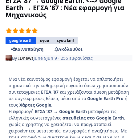
ΕΓΣΑ ’87 → Google Earth: <--> Google
Earth → ΕΓΣΑ ’87 : Νέα εφαρμογή για
Μηχανικούς
google earth
εγσα
εγσα kml
Κοινοποίηση
Ακόλουθοι
By
IDnews
June 9
Jun 9
· 255 εμφανίσεις
Μια νέα καινοτόμος εφαρμογή έρχεται να απλοποιήσει
σημαντικά την καθημερινή εργασία όσων χρησιμοποιούν
συντεταγμένες
ΕΓΣΑ ’87
και χρειάζονται άμεση μετάβαση
σε συγκεκριμένες θέσεις μέσα από το
Google Earth Pro
ή
τους
Χάρτες Google
.
Η εφαρμογή
ΕΓΣΑ ’87 → Google Earth
μεταφέρει τις
ελληνικές συντεταγμένες
απευθείας στο Google Earth
,
χωρίς ο χρήστης να χρειάζεται να πραγματοποιεί
χειροκίνητες μετατροπές, αντιγραφές ή αναζητήσεις. Με
την εισαγωγή των συντεταγμένων Χ και Υ σε ΕΓΣΑ ’87, η