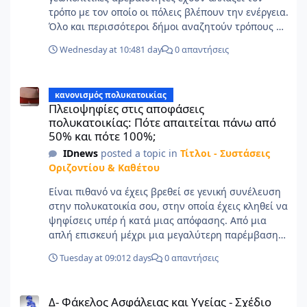
τρόπο με τον οποίο οι πόλεις βλέπουν την ενέργεια.
Όλο και περισσότεροι δήμοι αναζητούν τρόπους να
μειώσουν την εξάρτησή τους από εισαγόμενες
Wednesday at 10:48
1 day
0 απαντήσεις
πηγές ενέργειας και να αξιοποιήσουν το τοπικό
δυναμικό για την κάλυψη των αναγκών τους. Ο
Πλειοψηφίες στις αποφάσεις πολυκατοικίας: Πότε απαιτείται π
Δήμος Αραδίππου στην Κύπρο αποτελεί ένα
κανονισμός πολυκατοικίας
χαρακτηριστικό παράδειγμα. Με περίπου 23.000
Πλειοψηφίες στις αποφάσεις
κατοίκους, έχει ήδη κάνει σημαντικά βήματα προς
πολυκατοικίας: Πότε απαιτείται πάνω από
την ενεργειακή ανεξαρτησία, αξιοποιώντας το
50% και πότε 100%;
υψηλό ηλιακό δυναμικό της περιοχής. Πριν από
IDnews
posted a topic in
Τίτλοι - Συστάσεις
έναν χρόνο, έγινε ο πρώτος δήμος στη χώρα που
Οριζοντίου & Καθέτου
κατάφερε να καλύπτει τις ανάγκες ηλεκτροδότησης
των δημοτικών κτιρίων και του οδοφωτισμού από
Είναι πιθανό να έχεις βρεθεί σε γενική συνέλευση
ανανεώσιμη ενέργεια μέσω ενός δημοτικού
στην πολυκατοικία σου, στην οποία έχεις κληθεί να
φωτοβολταϊκού πάρκου. Σήμερα, ο Δήμος
ψηφίσεις υπέρ ή κατά μιας απόφασης. Από μια
Αραδίππου προχωρά στο επόμενο στάδιο,
απλή επισκευή μέχρι μια μεγαλύτερη παρέμβαση
επενδύοντας σε ένα δεύτερο φωτοβολταϊκό πάρκο.
στο κτίριο, τα περισσότερα ζητήματα συζητούνται
Η εμπειρία του προσφέρει χρήσιμα συμπεράσματα
Tuesday at 09:01
2 days
0 απαντήσεις
συλλογικά. Εκεί όμως προκύπτει συχνά μια βασική
για κάθε τοπική αρχή που εξετάζει τη μετάβαση
απορία: πόση πλειοψηφία χρειάζεται για να
προς ένα πιο ανθεκτικό και ενεργειακά αυτόνομο
Δ- Φάκελος Ασφάλειας και Υγείας - Σχέδιο Ασφάλειας και Υγείας
εγκριθεί μια απόφαση; Κάποιοι θεωρούν ότι αρκεί
μοντέλο. Ο Δήμος δεν ξεκίνησε με το ερώτημα
Δ- Φάκελος Ασφάλειας και Υγείας - Σχέδιο
το 50%, άλλοι πιστεύουν ότι πρέπει να συμφωνούν