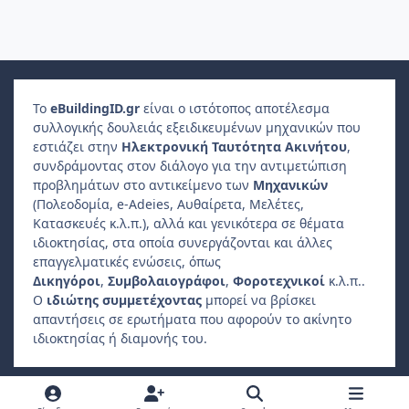
Το
e
Building
ID
.gr
είναι ο ιστότοπος αποτέλεσμα
συλλογικής δουλειάς εξειδικευμένων μηχανικών που
εστιάζει στην
Ηλεκτρονική Ταυτότητα Ακινήτου
,
συνδράμοντας στον διάλογο για την αντιμετώπιση
προβλημάτων στο αντικείμενο των
Μηχανικών
(Πολεοδομία, e-Adeies, Αυθαίρετα, Μελέτες,
Κατασκευές κ.λ.π.), αλλά και γενικότερα σε θέματα
ιδιοκτησίας, στα οποία συνεργάζονται και άλλες
επαγγελματικές ενώσεις, όπως
Δικηγόροι
,
Συμβολαιογράφοι
,
Φοροτεχνικοί
κ.λ.π..
Ο
ιδιώτης συμμετέχοντας
μπορεί να βρίσκει
απαντήσεις σε ερωτήματα που αφορούν το ακίνητο
ιδιοκτησίας ή διαμονής του.
Light Mode
Dark Mode
System Preference
f