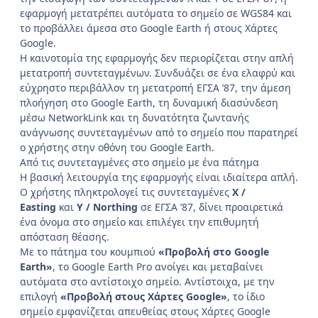
εφαρμογή μετατρέπει αυτόματα το σημείο σε WGS84 και
το προβάλλει άμεσα στο Google Earth ή στους Χάρτες
Google.
Η καινοτομία της εφαρμογής δεν περιορίζεται στην απλή
μετατροπή συντεταγμένων. Συνδυάζει σε ένα ελαφρύ και
εύχρηστο περιβάλλον τη μετατροπή ΕΓΣΑ ’87, την άμεση
πλοήγηση στο Google Earth, τη δυναμική διασύνδεση
μέσω NetworkLink και τη δυνατότητα ζωντανής
ανάγνωσης συντεταγμένων από το σημείο που παρατηρεί
ο χρήστης στην οθόνη του Google Earth.
Από τις συντεταγμένες στο σημείο με ένα πάτημα
Η βασική λειτουργία της εφαρμογής είναι ιδιαίτερα απλή.
Ο χρήστης πληκτρολογεί τις συντεταγμένες
Χ /
Easting
και
Υ / Northing
σε ΕΓΣΑ ’87, δίνει προαιρετικά
ένα όνομα στο σημείο και επιλέγει την επιθυμητή
απόσταση θέασης.
Με το πάτημα του κουμπιού
«Προβολή στο Google
Earth»
, το Google Earth Pro ανοίγει και μεταβαίνει
αυτόματα στο αντίστοιχο σημείο. Αντίστοιχα, με την
επιλογή
«Προβολή στους Χάρτες Google»
, το ίδιο
σημείο εμφανίζεται απευθείας στους Χάρτες Google