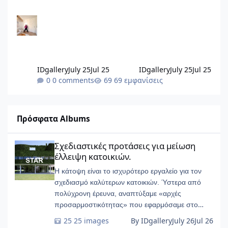
IDgallery
July 25
Jul 25
IDgallery
July 25
Jul 25
0 comments
69 εμφανίσεις
Πρόσφατα Albums
Σχεδιαστικές προτάσεις για μείωση έλλειψη κατοικιών.
Σχεδιαστικές προτάσεις για μείωση
έλλειψη κατοικιών.
Η κάτοψη είναι το ισχυρότερο εργαλείο για τον
σχεδιασμό καλύτερων κατοικιών. Ύστερα από
πολύχρονη έρευνα, αναπτύξαμε «αρχές
προσαρμοστικότητας» που εφαρμόσαμε στο
START-Ivry, στο ευρύτερο Παρίσι
25 images
By IDgallery
July 26
Jul 26