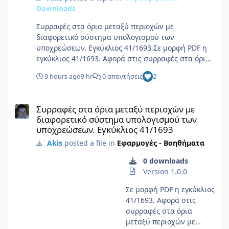
Downloads
Συρραφές στα όρια μεταξύ περιοχών με
διαφορετικό σύστημα υπολογισμού των
υποχρεώσεων. Εγκύκλιος 41/1693 Σε μορφή PDF η
εγκύκλιος 41/1693. Αφορά στις συρραφές στα όρια
μεταξύ περιοχών με διαφορετικό σύστημα
9 hours ago
9 hr
0 απαντήσεις
2
υπολογισμού των υποχρεώσεων, με τα
παραρτήματά της. Πληροφορίες αρχείου
Συρραφές στα όρια μεταξύ περιοχών με διαφορετικό σύστημα 
Υποβολέας Akis Υποβλήθηκε 08/06/26 Category
Συρραφές στα όρια μεταξύ περιοχών με
Εφαρμογές - Βοηθήματα Προβολή αρχείου
διαφορετικό σύστημα υπολογισμού των
υποχρεώσεων. Εγκύκλιος 41/1693
Akis
posted a file in
Εφαρμογές - Βοηθήματα
0 downloads
Version 1.0.0
Σε μορφή PDF η εγκύκλιος
41/1693. Αφορά στις
συρραφές στα όρια
μεταξύ περιοχών με