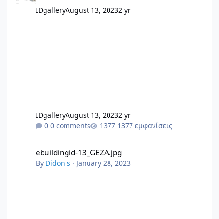
γύρω από τον τρόπο λήψης αποφάσεων σε μια
IDgallery
August 13, 2023
2 yr
πολυκατοικία. πηγή polikatikia.gr @εικόνας από
Διπλωματική εργασία 2021 Ιωάννα Γιαννακοπούλου
View full Άρθρου
IDgallery
August 13, 2023
2 yr
0 comments
1377 εμφανίσεις
ebuildingid-13_GEZA.jpg
ebuildingid-13_GEZA.jpg
By
Didonis
·
January 28, 2023