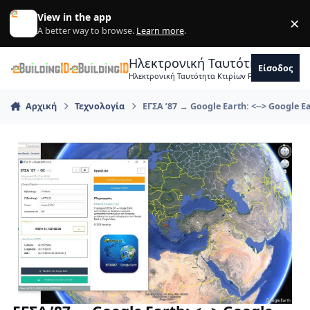
Skip to content
View in the app
×
Di
A better way to browse.
Learn more
.
Ηλεκτρονική Ταυτότητα Κτιρ
Είσοδος
Ηλεκτρονική Ταυτότητα Κτιρίων Forum Μηχανικ
Αρχική
Τεχνολογία
ΕΓΣΑ ’87 → Google Earth: <--> Google 