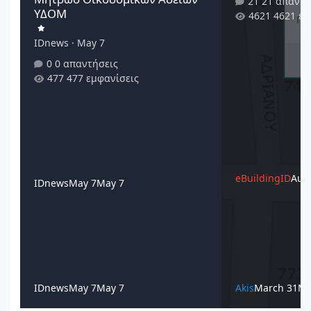
21 απαντή
ΥΔΟΜ
4621 εμ
IDnews
·
May 7
0 απαντήσεις
477 εμφανίσεις
eBuildingID
Augu
IDnews
May 7
May 7
IDnews
May 7
May 7
Akis
March 31
Ma