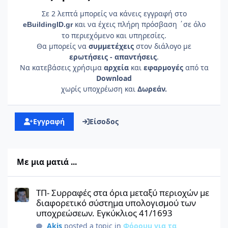
Σε 2 λεπτά μπορείς να κάνεις εγγραφή στο
και να έχεις πλήρη πρόσβαση ΄σε όλο
e
Building
ID
.gr
το περιεχόμενο και υπηρεσίες.
Θα μπορείς να
συμμετέχεις
στον διάλογο με
ερωτήσεις - απαντήσεις
.
Να κατεβάσεις χρήσιμα
αρχεία
και
εφαρμογές
από τα
Download
χωρίς υποχρέωση και
Δωρεάν.
Εγγραφή
Είσοδος
Με μια ματιά ...
ΤΠ- Συρραφές στα όρια μεταξύ περιοχών με διαφορετικό σύστη
ΤΠ- Συρραφές στα όρια μεταξύ περιοχών με
διαφορετικό σύστημα υπολογισμού των
υποχρεώσεων. Εγκύκλιος 41/1693
Akis
posted a topic in
Φόρουμ για τα