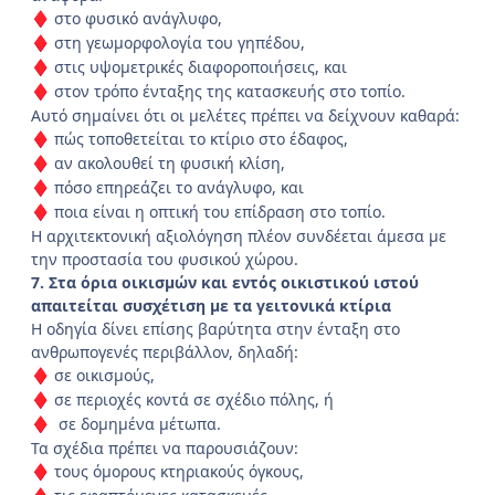
στο φυσικό ανάγλυφο,
♦
στη γεωμορφολογία του γηπέδου,
♦
στις υψομετρικές διαφοροποιήσεις, και
♦
στον τρόπο ένταξης της κατασκευής στο τοπίο.
♦
Αυτό σημαίνει ότι οι μελέτες πρέπει να δείχνουν καθαρά:
πώς τοποθετείται το κτίριο στο έδαφος,
♦
αν ακολουθεί τη φυσική κλίση,
♦
πόσο επηρεάζει το ανάγλυφο, και
♦
ποια είναι η οπτική του επίδραση στο τοπίο.
♦
Η αρχιτεκτονική αξιολόγηση πλέον συνδέεται άμεσα με
την προστασία του φυσικού χώρου.
7. Στα όρια οικισμών και εντός οικιστικού ιστού
απαιτείται συσχέτιση με τα γειτονικά κτίρια
Η οδηγία δίνει επίσης βαρύτητα στην ένταξη στο
ανθρωπογενές περιβάλλον, δηλαδή:
σε οικισμούς,
♦
σε περιοχές κοντά σε σχέδιο πόλης, ή
♦
σε δομημένα μέτωπα.
♦
Τα σχέδια πρέπει να παρουσιάζουν:
τους όμορους κτηριακούς όγκους,
♦