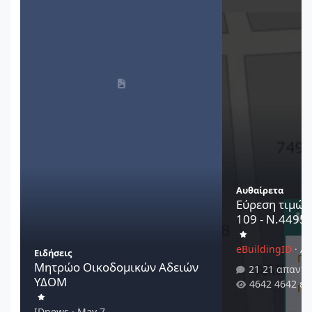
Αυθαίρετα
Εύρεση τιμών
109 - Ν.4495/
eBuildingID
·
Au
Ειδήσεις
Μητρώο Οικοδομικών Αδειών
21 απαντή
ΥΔΟΜ
4642 εμ
IDnews
·
May 7