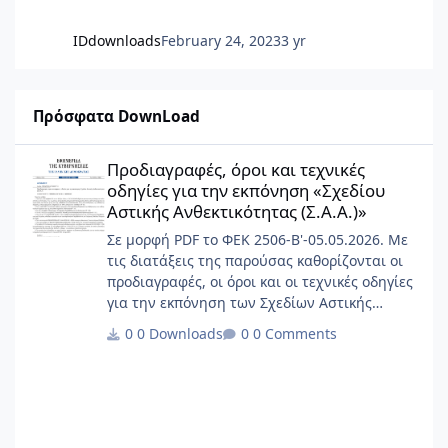
IDdownloads
February 24, 2023
3 yr
Πρόσφατα DownLoad
Προδιαγραφές, όροι και τεχνικές οδηγίες για την εκπόνηση «Σχεδ
Προδιαγραφές, όροι και τεχνικές
οδηγίες για την εκπόνηση «Σχεδίου
Αστικής Ανθεκτικότητας (Σ.Α.Α.)»
Σε μορφή PDF το ΦΕΚ 2506-Β'-05.05.2026. Με
τις διατάξεις της παρούσας καθορίζονται οι
προδιαγραφές, οι όροι και οι τεχνικές οδηγίες
για την εκπόνηση των Σχεδίων Αστικής
Ανθεκτικότητας (Σ.Α.Α.), ο χρόνος
0 Downloads
0 Comments
επικαιροποίησης αυτών, καθώς και κάθε άλλο
θέμα σχετικό με την εφαρμογή του άρθρου 45
του ν. 5106/2024 (Α’ 63). Ως «Σχέδια Αστικής
Ανθεκτικότητας» ορίζονται τα στρατηγικά
σχέδια με τα οποία: α) Γίνεται η διάγνωση του