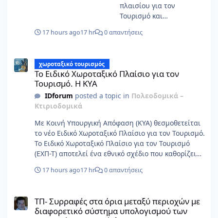
πλαισίου για τον
συνεκτικό και ρεαλιστικό
Τουρισμό και
σχέδιο χωρικών,
περιβαλλοντική έγκριση
(δια)τομεακών και
17 hours ago
17 hr
0 απαντήσεις
αυτού.
θεσμικών παρεμβάσεων,
δράσεων και
Το Ειδικό Χωροταξικό Πλαίσιο για τον Τουρισμό. Η ΚΥΑ
συνεργασιών για την
χωροταξικό τουρισμός
περιοχή μελέτης, με
Το Ειδικό Χωροταξικό Πλαίσιο για τον
στόχο την αντιμετώπιση
Τουρισμό. Η ΚΥΑ
προκλήσεων στα
IDforum
posted a topic in
Πολεοδομικά –
υπάρχοντα προβλήματα,
Κτιριοδομικά
καθώς και των
προβλημάτων που
Με Κοινή Υπουργική Απόφαση (ΚΥΑ) θεσμοθετείται
ενδέχεται να προκύψουν
το νέο Ειδικό Χωροταξικό Πλαίσιο για τον Τουρισμό.
στο μέλλον, όπως η
Το Ειδικό Χωροταξικό Πλαίσιο για τον Τουρισμό
αντιμετώπιση της
(ΕΧΠ-Τ) αποτελεί ένα εθνικό σχέδιο που καθορίζει
κλιματικής αλλαγής, οι
πού και με ποιους κανόνες μπορεί να
17 hours ago
17 hr
0 απαντήσεις
προβληματικές υποδομές,
αναπτύσσεται ο τουρισμός στη χώρα. Αποσκοπεί
το γερασμένο κτιριακό
στον προσδιορισμό στρατηγικών κατευθύνσεων και
ΤΠ- Συρραφές στα όρια μεταξύ περιοχών με διαφορετικό σύστη
απόθεμα, η
μεσο-μακροπρόθεσμων στόχων σε εθνικό επίπεδο,
ΤΠ- Συρραφές στα όρια μεταξύ περιοχών με
μικροκλιματική
για τη χωρική διάρθρωση του τομέα του
διαφορετικό σύστημα υπολογισμού των
υποβάθμιση, η
τουρισμού, με όρους οικονομικής, περιβαλλοντικής