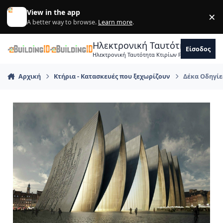
Skip to content
View in the app
×
Di
A better way to browse.
Learn more
.
Ηλεκτρονική Ταυτότητα Κτιρ
Είσοδος
Ηλεκτρονική Ταυτότητα Κτιρίων Forum Μηχανικ
Αρχική
Κτήρια - Κατασκευές που ξεχωρίζουν
Δέκα Οδηγίε