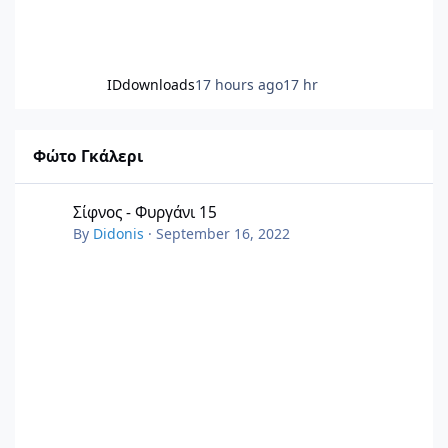
IDdownloads
17 hours ago
17 hr
Φώτο Γκάλερι
Σίφνος - Φυργάνι 15
Σίφνος - Φυργάνι 15
By
Didonis
·
September 16, 2022