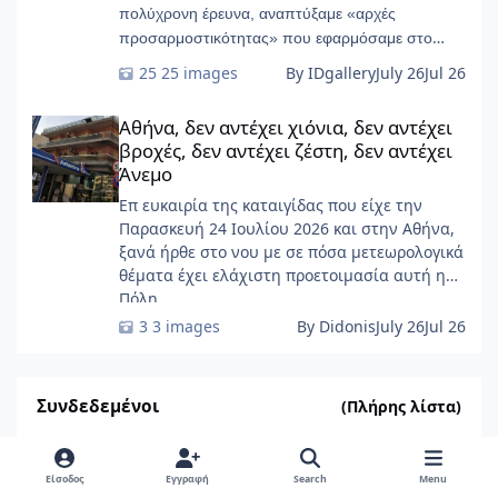
πολύχρονη έρευνα, αναπτύξαμε «αρχές
προσαρμοστικότητας» που εφαρμόσαμε στο
START-Ivry, στο ευρύτερο Παρίσι
25 images
By IDgallery
July 26
Jul 26
Αθήνα, δεν αντέχει χιόνια, δεν αντέχει βροχές, δεν αντέχει ζέσ
Αθήνα, δεν αντέχει χιόνια, δεν αντέχει
βροχές, δεν αντέχει ζέστη, δεν αντέχει
Άνεμο
Επ ευκαιρία της καταιγίδας που είχε την
Παρασκευή 24 Ιουλίου 2026 και στην Αθήνα,
ξανά ήρθε στο νου με σε πόσα μετεωρολογικά
θέματα έχει ελάχιστη προετοιμασία αυτή η
Πόλη ......
3 images
By Didonis
July 26
Jul 26
Συνδεδεμένοι
(Πλήρης λίστα)
IDforum
Είσοδος
Εγγραφή
Search
Menu