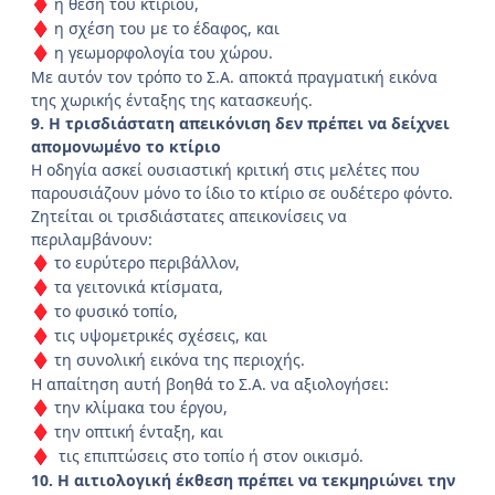
η θέση του κτιρίου,
♦
η σχέση του με το έδαφος, και
♦
η γεωμορφολογία του χώρου.
♦
Με αυτόν τον τρόπο το Σ.Α. αποκτά πραγματική εικόνα
της χωρικής ένταξης της κατασκευής.
9. Η τρισδιάστατη απεικόνιση δεν πρέπει να δείχνει
απομονωμένο το κτίριο
Η οδηγία ασκεί ουσιαστική κριτική στις μελέτες που
παρουσιάζουν μόνο το ίδιο το κτίριο σε ουδέτερο φόντο.
Ζητείται οι τρισδιάστατες απεικονίσεις να
περιλαμβάνουν:
το ευρύτερο περιβάλλον,
♦
τα γειτονικά κτίσματα,
♦
το φυσικό τοπίο,
♦
τις υψομετρικές σχέσεις, και
♦
τη συνολική εικόνα της περιοχής.
♦
Η απαίτηση αυτή βοηθά το Σ.Α. να αξιολογήσει:
την κλίμακα του έργου,
♦
την οπτική ένταξη, και
♦
τις επιπτώσεις στο τοπίο ή στον οικισμό.
♦
10. Η αιτιολογική έκθεση πρέπει να τεκμηριώνει την