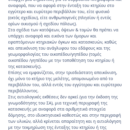
αναφορά, που να αφορά στην ένταξη του κτηρίου στο
εγγύτερο και ευρύτερο περιβάλλον του, είτε φυσικό
(εκτός σχεδίου), είτε ανθρωπογενές (πλησίον ή εντός
ορίων οικισμού ή σχεδίου πόλεως).
Στα σχέδια των κατόψεων, όψεων & τομών θα πρέπει να
υπάρχει αναφορά και εικόνα των όμορων και
εφαπτόμενων κτηριακών όγκων και κατασκευών, καθώς
και απεικόνιση του ανάγλυφου του εδάφους και της
γεωμορφολογίας του οικοπέδου/γηπέδου (τομές
οικοπέδου /γηπέδου με την τοποθέτηση του κτηρίου ή
της κατασκευής).
Επίσης να εμφανίζεται, στην τρισδιάστατη απεικόνιση,
όχι μόνο το κτήριο της μελέτης, απομονωμένο από το
περιβάλλον του, αλλά εντός του εγγύτερου και ευρύτερου
περιβάλλοντος.
Στις αιτιολογικές εκθέσεις δεν αρκεί (για την έκδοση της
γνωμοδότησης του ΣΑ), μια τεχνική περιγραφή της
κατασκευής με αναφορά στα αριθμητικά στοιχεία
δόμησης, στο ιδιοκτησιακό καθεστώς και στην περιγραφή
των υλικών, αλλά κρίνεται απαραίτητη και η αιτιολόγηση
με την τεκμηρίωση της ένταξης του κτηρίου ή της