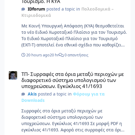
Τουρισμό. Η ΚΥΑ
προκλήσεων στα
IDforum
posted a topic in
Πολεοδομικά –
υπάρχοντα προβλήματα,
Κτιριοδομικά
καθώς και των
προβλημάτων που
Με Κοινή Υπουργική Απόφαση (ΚΥΑ) θεσμοθετείται
ενδέχεται να προκύψουν
το νέο Ειδικό Χωροταξικό Πλαίσιο για τον Τουρισμό.
στο μέλλον, όπως η
Το Ειδικό Χωροταξικό Πλαίσιο για τον Τουρισμό
αντιμετώπιση της
(ΕΧΠ-Τ) αποτελεί ένα εθνικό σχέδιο που καθορίζει
κλιματικής αλλαγής, οι
πού και με ποιους κανόνες μπορεί να
20 hours ago
20 hr
0 απαντήσεις
προβληματικές υποδομές,
αναπτύσσεται ο τουρισμός στη χώρα. Αποσκοπεί
το γερασμένο κτιριακό
στον προσδιορισμό στρατηγικών κατευθύνσεων και
ΤΠ- Συρραφές στα όρια μεταξύ περιοχών με διαφορετικό σύστη
απόθεμα, η
μεσο-μακροπρόθεσμων στόχων σε εθνικό επίπεδο,
ΤΠ- Συρραφές στα όρια μεταξύ περιοχών με
μικροκλιματική
για τη χωρική διάρθρωση του τομέα του
διαφορετικό σύστημα υπολογισμού των
υποβάθμιση, η
τουρισμού, με όρους οικονομικής, περιβαλλοντικής
υποχρεώσεων. Εγκύκλιος 41/1693
ενεργειακή ανεπάρκεια, η
και κοινωνικής βιωσιμότητας και αειφορίας. Στόχος
Akis
posted a topic in
Φόρουμ για τα
προβληματική κοινωνική
είναι η τουριστική ανάπτυξη να γίνεται με πιο
Downloads
συνοχή, η μονοτομεακή
οργανωμένο και βιώσιμο τρόπο, προστατεύοντας
παραγωγική δράση και τα
παράλληλα το φυσικό περιβάλλον, τις τοπικές
Συρραφές στα όρια μεταξύ περιοχών με
αναμενόμενα
κοινωνίες και τον ιδιαίτερο χαρακτήρα κάθε
διαφορετικό σύστημα υπολογισμού των
αποτελέσματα αυτών
περιοχής. Συνοπτικά, το Ειδικό Χωροταξικό Πλαίσιο
υποχρεώσεων. Εγκύκλιος 41/1693 Σε μορφή PDF η
(όπως ενδεικτικά στη
για τον Τουρισμό: θέτει σαφείς, ενιαίους και
εγκύκλιος 41/1693. Αφορά στις συρραφές στα όρια
μείωση των τοπικών
διαφανείς κανόνες για τις νέες τουριστικές