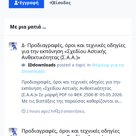
Εγγραφή
Είσοδος
Με μια ματιά ...
Δ- Προδιαγραφές, όροι και τεχνικές οδηγίες για την εκπόνηση «Σ
Δ- Προδιαγραφές, όροι και τεχνικές οδηγίες
για την εκπόνηση «Σχεδίου Αστικής
Ανθεκτικότητας (Σ.Α.Α.)»
IDdownloads
posted a topic in
Φόρουμ για τα
Downloads
Προδιαγραφές, όροι και τεχνικές οδηγίες για την
εκπόνηση «Σχεδίου Αστικής Ανθεκτικότητας
(Σ.Α.Α.)» Σε μορφή PDF το ΦΕΚ 2506-Β'-05.05.2026.
Με τις διατάξεις της παρούσας καθορίζονται οι
προδιαγραφές, οι όροι και οι τεχνικές οδηγίες για
2 hours ago
2 hr
0 απαντήσεις
την εκπόνηση των Σχεδίων Αστικής Ανθεκτικότητας
(Σ.Α.Α.), ο χρόνος επικαιροποίησης αυτών, καθώς
Προδιαγραφές, όροι και τεχνικές οδηγίες για την εκπόνηση «Σχεδ
και κάθε άλλο θέμα σχετικό με την εφαρμογή του
Προδιαγραφές, όροι και τεχνικές οδηγίες
άρθρου 45 του ν. 5106/2024 (Α’ 63). Ως «Σχέδια