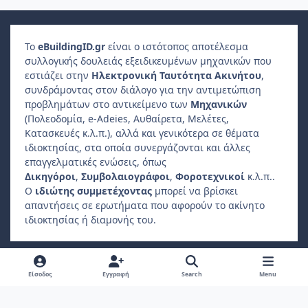
Το
e
Building
ID
.gr
είναι ο ιστότοπος αποτέλεσμα
συλλογικής δουλειάς εξειδικευμένων μηχανικών που
εστιάζει στην
Ηλεκτρονική Ταυτότητα Ακινήτου
,
συνδράμοντας στον διάλογο για την αντιμετώπιση
προβλημάτων στο αντικείμενο των
Μηχανικών
(Πολεοδομία, e-Adeies, Αυθαίρετα, Μελέτες,
Κατασκευές κ.λ.π.), αλλά και γενικότερα σε θέματα
ιδιοκτησίας, στα οποία συνεργάζονται και άλλες
επαγγελματικές ενώσεις, όπως
Δικηγόροι
,
Συμβολαιογράφοι
,
Φοροτεχνικοί
κ.λ.π..
Ο
ιδιώτης συμμετέχοντας
μπορεί να βρίσκει
απαντήσεις σε ερωτήματα που αφορούν το ακίνητο
ιδιοκτησίας ή διαμονής του.
Light Mode
Dark Mode
System Preference
f
Είσοδος
Εγγραφή
Search
Menu
a
Πολιτική Απορρήτου
Επικοινωνήστε μαζί μας
Cookies
c