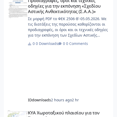
Προδιαγραφές, όροι και τεχνικές
οδηγίες για την εκπόνηση «Σχεδίου
Αστικής Ανθεκτικότητας (Σ.Α.Α.)»
Σε μορφή PDF το ΦΕΚ 2506-Β'-05.05.2026. Με
τις διατάξεις της παρούσας καθορίζονται οι
προδιαγραφές, οι όροι και οι τεχνικές οδηγίες
για την εκπόνηση των Σχεδίων Αστικής
Ανθεκτικότητας (Σ.Α.Α.), ο χρόνος
0 Downloads
0 Comments
επικαιροποίησης αυτών, καθώς και κάθε άλλο
θέμα σχετικό με την εφαρμογή του άρθρου 45
του ν. 5106/2024 (Α’ 63). Ως «Σχέδια Αστικής
Ανθεκτικότητας» ορίζονται τα στρατηγικά
σχέδια με τα οποία: α) Γίνεται η διάγνωση του
βαθμού ανθεκτικότητας ενός ή περισσότερων
οικισμών, β) περιγράφονται οι προτερ
IDdownloads
2 hours ago
2 hr
ΚΥΑ Χωροταξικού πλαισίου για τον Τουρισμό
ΚΥΑ Χωροταξικού πλαισίου για τον