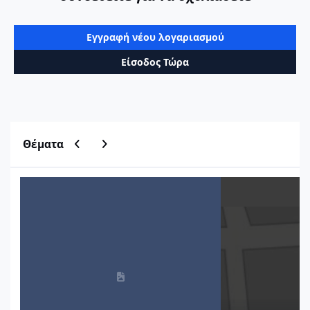
Εγγραφή νέου λογαριασμού
Είσοδος Τώρα
Previous carousel slide
Next carousel slide
Θέματα
Μητρώο Οικοδομικών Αδειών ΥΔΟΜ
Εύρεση τιμών ζώνη