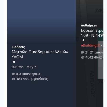
Αυθαίρετα
Εύρεση τιμών
109 - Ν.4495/
eBuildingID
·
Au
Ειδήσεις
Μητρώο Οικοδομικών Αδειών
21 απαντή
ΥΔΟΜ
4642 εμ
IDnews
·
May 7
0 απαντήσεις
483 εμφανίσεις