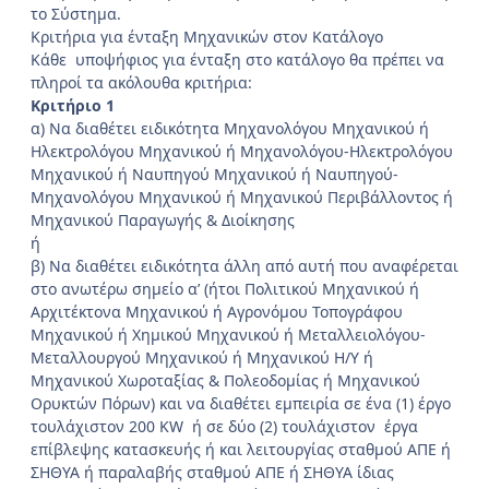
το Σύστημα.
Κριτήρια για ένταξη Μηχανικών στον Κατάλογο
Κάθε υποψήφιος για ένταξη στο κατάλογο θα πρέπει να
πληροί τα ακόλουθα κριτήρια:
Κριτήριο 1
α) Να διαθέτει ειδικότητα Μηχανολόγου Μηχανικού ή
Ηλεκτρολόγου Μηχανικού ή Μηχανολόγου-Ηλεκτρολόγου
Μηχανικού ή Ναυπηγού Μηχανικού ή Ναυπηγού-
Μηχανολόγου Μηχανικού ή Μηχανικού Περιβάλλοντος ή
Μηχανικού Παραγωγής & Διοίκησης
ή
β) Να διαθέτει ειδικότητα άλλη από αυτή που αναφέρεται
στο ανωτέρω σημείο α’ (ήτοι Πολιτικού Μηχανικού ή
Αρχιτέκτονα Μηχανικού ή Αγρονόμου Τοπογράφου
Μηχανικού ή Χημικού Μηχανικού ή Μεταλλειολόγου-
Μεταλλουργού Μηχανικού ή Μηχανικού Η/Υ ή
Μηχανικού Χωροταξίας & Πολεοδομίας ή Μηχανικού
Ορυκτών Πόρων) και να διαθέτει εμπειρία σε ένα (1) έργο
τουλάχιστον 200 KW ή σε δύο (2) τουλάχιστον έργα
επίβλεψης κατασκευής ή και λειτουργίας σταθμού ΑΠΕ ή
ΣΗΘΥΑ ή παραλαβής σταθμού ΑΠΕ ή ΣΗΘΥΑ ίδιας