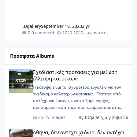
IDgallery
September 18, 2023
2 yr
0 comments
1020 εμφανίσεις
Πρόσφατα Albums
Σχεδιαστικές προτάσεις για μείωση έλλειψη κατοικιών.
Σχεδιαστικές προτάσεις για μείωση
έλλειψη κατοικιών.
Η κάτοψη είναι το ισχυρότερο εργαλείο για τον
σχεδιασμό καλύτερων κατοικιών. Ύστερα από
πολύχρονη έρευνα, αναπτύξαμε «αρχές
προσαρμοστικότητας» που εφαρμόσαμε στο
START-Ivry, στο ευρύτερο Παρίσι
25 images
By IDgallery
July 26
Jul 26
Αθήνα, δεν αντέχει χιόνια, δεν αντέχει βροχές, δεν αντέχει ζέσ
Αθήνα, δεν αντέχει χιόνια, δεν αντέχει