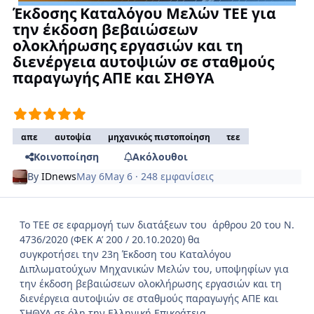
Έκδοσης Καταλόγου Μελών ΤΕΕ για
την έκδοση βεβαιώσεων
ολοκλήρωσης εργασιών και τη
διενέργεια αυτοψιών σε σταθμούς
παραγωγής ΑΠΕ και ΣΗΘΥΑ
απε
αυτοψία
μηχανικός πιστοποίηση
τεε
Κοινοποίηση
Ακόλουθοι
By
IDnews
May 6
May 6
· 248 εμφανίσεις
Το ΤΕΕ σε εφαρμογή των διατάξεων του άρθρου 20 του Ν.
4736/2020 (ΦΕΚ Α’ 200 / 20.10.2020) θα
συγκροτήσει την 23η Έκδοση του Καταλόγου
Διπλωματούχων Μηχανικών Μελών του, υποψηφίων για
την έκδοση βεβαιώσεων ολοκλήρωσης εργασιών και τη
διενέργεια αυτοψιών σε σταθμούς παραγωγής ΑΠΕ και
ΣΗΘΥΑ σε όλη την Ελληνική Επικράτεια.