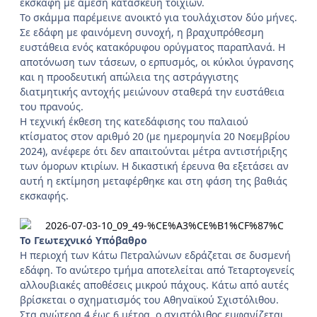
εκσκαφή με άμεση κατασκευή τοιχίων.
Το σκάμμα παρέμεινε ανοικτό για τουλάχιστον δύο μήνες.
Σε εδάφη με φαινόμενη συνοχή, η βραχυπρόθεσμη
ευστάθεια ενός κατακόρυφου ορύγματος παραπλανά. Η
αποτόνωση των τάσεων, ο ερπυσμός, οι κύκλοι ύγρανσης
και η προοδευτική απώλεια της αστράγγιστης
διατμητικής αντοχής μειώνουν σταθερά την ευστάθεια
του πρανούς.
Η τεχνική έκθεση της κατεδάφισης του παλαιού
κτίσματος στον αριθμό 20 (με ημερομηνία 20 Νοεμβρίου
2024), ανέφερε ότι δεν απαιτούνται μέτρα αντιστήριξης
των όμορων κτιρίων. Η δικαστική έρευνα θα εξετάσει αν
αυτή η εκτίμηση μεταφέρθηκε και στη φάση της βαθιάς
εκσκαφής.
Το Γεωτεχνικό Υπόβαθρο
Η περιοχή των Κάτω Πετραλώνων εδράζεται σε δυσμενή
εδάφη. Το ανώτερο τμήμα αποτελείται από Τεταρτογενείς
αλλουβιακές αποθέσεις μικρού πάχους. Κάτω από αυτές
βρίσκεται ο σχηματισμός του Αθηναϊκού Σχιστόλιθου.
Στα ανώτερα 4 έως 6 μέτρα, ο σχιστόλιθος εμφανίζεται