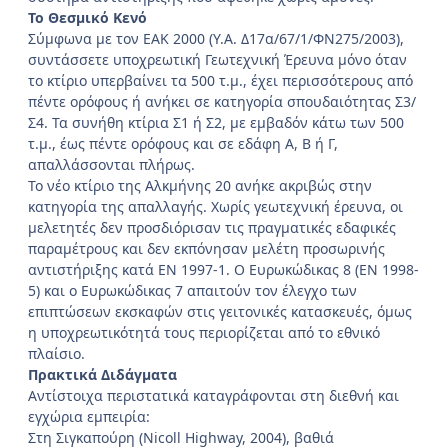
Το Θεσμικό Κενό
Σύμφωνα με τον ΕΑΚ 2000 (Υ.Α. Δ17α/67/1/ΦΝ275/2003),
συντάσσετε υποχρεωτική Γεωτεχνική Έρευνα μόνο όταν
το κτίριο υπερβαίνει τα 500 τ.μ., έχει περισσότερους από
πέντε ορόφους ή ανήκει σε κατηγορία σπουδαιότητας Σ3/
Σ4. Τα συνήθη κτίρια Σ1 ή Σ2, με εμβαδόν κάτω των 500
τ.μ., έως πέντε ορόφους και σε εδάφη Α, Β ή Γ,
απαλλάσσονται πλήρως.
Το νέο κτίριο της Αλκμήνης 20 ανήκε ακριβώς στην
κατηγορία της απαλλαγής. Χωρίς γεωτεχνική έρευνα, οι
μελετητές δεν προσδιόρισαν τις πραγματικές εδαφικές
παραμέτρους και δεν εκπόνησαν μελέτη προσωρινής
αντιστήριξης κατά ΕΝ 1997-1. Ο Ευρωκώδικας 8 (ΕΝ 1998-
5) και ο Ευρωκώδικας 7 απαιτούν τον έλεγχο των
επιπτώσεων εκσκαφών στις γειτονικές κατασκευές, όμως
η υποχρεωτικότητά τους περιορίζεται από το εθνικό
πλαίσιο.
Πρακτικά Διδάγματα
Αντίστοιχα περιστατικά καταγράφονται στη διεθνή και
εγχώρια εμπειρία:
Στη Σιγκαπούρη (Nicoll
Highway, 2004), βαθιά