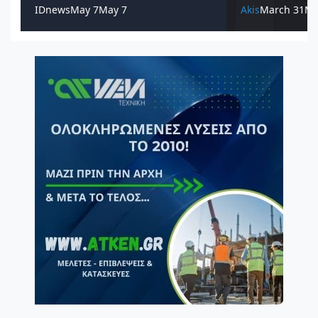
IDnews
May 7
May 7
Akis
March 31
Ma