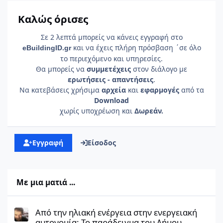
Καλώς όρισες
Σε 2 λεπτά μπορείς να κάνεις εγγραφή στο
και να έχεις πλήρη πρόσβαση ΄σε όλο
e
Building
ID
.gr
το περιεχόμενο και υπηρεσίες.
Θα μπορείς να
συμμετέχεις
στον διάλογο με
ερωτήσεις - απαντήσεις
.
Να κατεβάσεις χρήσιμα
αρχεία
και
εφαρμογές
από τα
Download
χωρίς υποχρέωση και
Δωρεάν.
Εγγραφή
Είσοδος
Με μια ματιά ...
Από την ηλιακή ενέργεια στην ενεργειακή αυτονομία: Το παρά
Από την ηλιακή ενέργεια στην ενεργειακή
αυτονομία: Το παράδειγμα του Δήμου