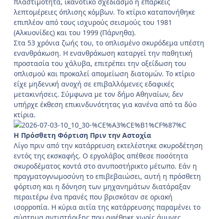
πλαστιμότητα, ικανοτικό σχεδιασμό ή επαρκείς
λεπτομέρειες όπλισης κόμβων. Το κτίριο καταπονήθηκε
επιπλέον από τους ισχυρούς σεισμούς του 1981
(Αλκυονίδες) και του 1999 (Πάρνηθα).
Στα 53 χρόνια ζωής του, το οπλισμένο σκυρόδεμα υπέστη
ενανθράκωση. Η ενανθράκωση καταργεί την παθητική
προστασία του χάλυβα, επιτρέπει την οξείδωση του
οπλισμού και προκαλεί απομείωση διατομών. Το κτίριο
είχε μηδενική ανοχή σε επιβαλλόμενες εδαφικές
μετακινήσεις. Σύμφωνα με τον δήμο Αθηναίων, δεν
υπήρχε έκθεση επικινδυνότητας για κανένα από τα δύο
κτίρια.
Η Πρόσθετη Φόρτιση Πριν την Αστοχία
Λίγο πριν από την κατάρρευση εκτελέστηκε σκυροδέτηση
εντός της εκσκαφής. Ο εργολάβος απέθεσε ποσότητα
σκυροδέματος κοντά στο ανυποστήρικτο μέτωπο. Εάν η
πραγματογνωμοσύνη το επιβεβαιώσει, αυτή η πρόσθετη
φόρτιση και η δόνηση των μηχανημάτων διατάραξαν
περαιτέρω ένα πρανές που βρισκόταν σε οριακή
ισορροπία. Η κύρια αιτία της κατάρρευσης παραμένει το
σύστημα αντιστήριξης που αφέθηκε χωρίς άμυνες.