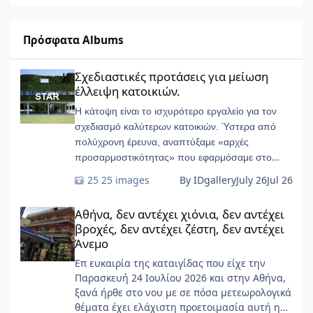
Πρόσφατα Albums
Σχεδιαστικές προτάσεις για μείωση έλλειψη κατοικιών.
Σχεδιαστικές προτάσεις για μείωση
έλλειψη κατοικιών.
Η κάτοψη είναι το ισχυρότερο εργαλείο για τον
σχεδιασμό καλύτερων κατοικιών. Ύστερα από
πολύχρονη έρευνα, αναπτύξαμε «αρχές
προσαρμοστικότητας» που εφαρμόσαμε στο
START-Ivry, στο ευρύτερο Παρίσι
25 images
By IDgallery
July 26
Jul 26
Αθήνα, δεν αντέχει χιόνια, δεν αντέχει βροχές, δεν αντέχει ζέσ
Αθήνα, δεν αντέχει χιόνια, δεν αντέχει
βροχές, δεν αντέχει ζέστη, δεν αντέχει
Άνεμο
Επ ευκαιρία της καταιγίδας που είχε την
Παρασκευή 24 Ιουλίου 2026 και στην Αθήνα,
ξανά ήρθε στο νου με σε πόσα μετεωρολογικά
θέματα έχει ελάχιστη προετοιμασία αυτή η