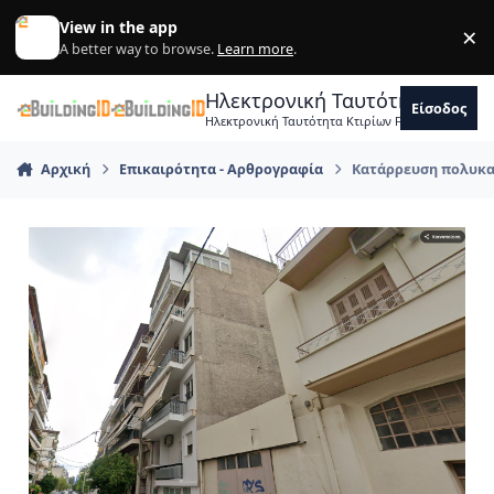
Skip to content
View in the app
×
Di
A better way to browse.
Learn more
.
Ηλεκτρονική Ταυτότητα Κτιρ
Είσοδος
Ηλεκτρονική Ταυτότητα Κτιρίων Forum Μηχανικ
Αρχική
Επικαιρότητα - Αρθρογραφία
Κατάρρευση πολυκατ