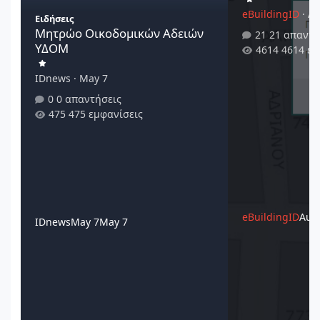
eBuildingID
·
Au
Ειδήσεις
Μητρώο Οικοδομικών Αδειών
21 απαντή
ΥΔΟΜ
4614 εμ
IDnews
·
May 7
0 απαντήσεις
475 εμφανίσεις
eBuildingID
Augu
IDnews
May 7
May 7