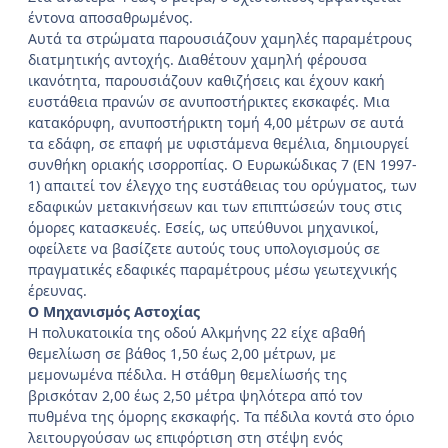
έντονα αποσαθρωμένος.
Αυτά τα στρώματα παρουσιάζουν χαμηλές παραμέτρους
διατμητικής αντοχής. Διαθέτουν χαμηλή φέρουσα
ικανότητα, παρουσιάζουν καθιζήσεις και έχουν κακή
ευστάθεια πρανών σε ανυποστήρικτες εκσκαφές. Μια
κατακόρυφη, ανυποστήρικτη τομή 4,00 μέτρων σε αυτά
τα εδάφη, σε επαφή με υφιστάμενα θεμέλια, δημιουργεί
συνθήκη οριακής ισορροπίας. Ο Ευρωκώδικας 7 (ΕΝ 1997-
1) απαιτεί τον έλεγχο της ευστάθειας του ορύγματος, των
εδαφικών μετακινήσεων και των επιπτώσεών τους στις
όμορες κατασκευές. Εσείς, ως υπεύθυνοι μηχανικοί,
οφείλετε να βασίζετε αυτούς τους υπολογισμούς σε
πραγματικές εδαφικές παραμέτρους μέσω γεωτεχνικής
έρευνας.
Ο Μηχανισμός Αστοχίας
Η πολυκατοικία της οδού Αλκμήνης 22 είχε αβαθή
θεμελίωση σε βάθος 1,50 έως 2,00 μέτρων, με
μεμονωμένα πέδιλα. Η στάθμη θεμελίωσής της
βρισκόταν 2,00 έως 2,50 μέτρα ψηλότερα από τον
πυθμένα της όμορης εκσκαφής. Τα πέδιλα κοντά στο όριο
λειτουργούσαν ως επιφόρτιση στη στέψη ενός