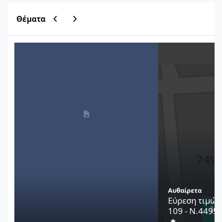
Previous carousel slide
Next carousel slide
Θέματα
Μητρώο Οικοδομικών Αδειών ΥΔΟΜ
Εύρεση τιμών ζώνη
Αυθαίρετα
Εύρεση τιμών
109 - Ν.4495/