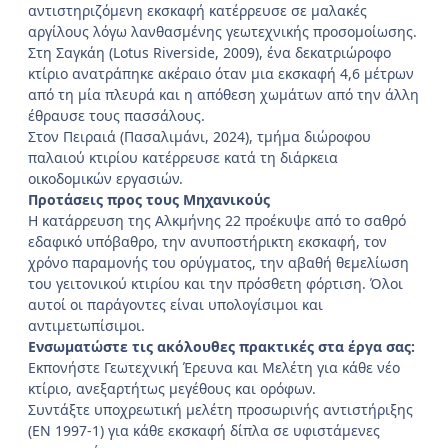
αντιστηριζόμενη εκσκαφή κατέρρευσε σε μαλακές
αργίλους λόγω λανθασμένης γεωτεχνικής προσομοίωσης.
Στη Σαγκάη (Lotus
Riverside, 2009), ένα δεκατριώροφο
κτίριο ανατράπηκε ακέραιο όταν μια εκσκαφή 4,6 μέτρων
από τη μία πλευρά και η απόθεση χωμάτων από την άλλη
έθραυσε τους πασσάλους.
Στον Πειραιά (Πασαλιμάνι, 2024), τμήμα διώροφου
παλαιού κτιρίου κατέρρευσε κατά τη διάρκεια
οικοδομικών εργασιών.
Προτάσεις προς τους Μηχανικούς
Η κατάρρευση της Αλκμήνης 22 προέκυψε από το σαθρό
εδαφικό υπόβαθρο, την ανυποστήρικτη εκσκαφή, τον
χρόνο παραμονής του ορύγματος, την αβαθή θεμελίωση
του γειτονικού κτιρίου και την πρόσθετη φόρτιση. Όλοι
αυτοί οι παράγοντες είναι υπολογίσιμοι και
αντιμετωπίσιμοι.
Ενσωματώστε τις ακόλουθες πρακτικές στα έργα σας:
Εκπονήστε Γεωτεχνική Έρευνα και Μελέτη για κάθε νέο
κτίριο, ανεξαρτήτως μεγέθους και ορόφων.
Συντάξτε υποχρεωτική μελέτη προσωρινής αντιστήριξης
(ΕΝ 1997-1) για κάθε εκσκαφή δίπλα σε υφιστάμενες