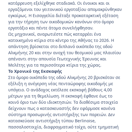
κατάρρευση εξελίχθηκε σταδιακά. Οι ένοικοι και οι
εργαζόμενοι του γειτονικού εργοταξίου απομακρύνθηκαν
εγκαίρως. Η Εισαγγελία διέταξε προκαταρκτική εξέταση
για την τήρηση των οικοδομικών κανόνων στο όμορο
εργοτάξιο και πέντε άτομα συνελήφθησαν.
Ως μηχανικοί, αναρωτιέστε πώς καταρρέει ένα
κατοικημένο κτίριο στο κέντρο της Αθήνας το 2026. Η
απάντηση βρίσκεται στο διπλανό οικόπεδο της οδού
Αλκμήνης 20 και στην ανοχή του θεσμικού μας πλαισίου
απέναντι στην απουσία Γεωτεχνικής Έρευνας και
Μελέτης για τα περισσότερα κτίρια της χώρας.
Το Χρονικό της Εκσκαφής
Στο όμορο οικόπεδο της οδού Αλκμήνης 20 βρισκόταν σε
εξέλιξη η ανέγερση νέας πενταώροφης οικοδομής με
υπόγειο. Ο ανάδοχος εκτέλεσε εκσκαφή βάθους 4,00
μέτρων για τη θεμελίωση. Η εκσκαφή έφθανε έως το
κοινό όριο των δύο ιδιοκτησιών. Τα διαθέσιμα στοιχεία
δείχνουν πως ο κατασκευαστής δεν εφάρμοσε κανένα
σύστημα προσωρινής αντιστήριξης των παρειών. Δεν
κατασκεύασε αντιστήριξη τύπου Berlinoise,
πασσαλοστοιχία, διαφραγματικό τοίχο, ούτε τμηματική