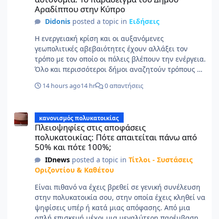
Αραδίππου στην Κύπρο
Didonis
posted a topic in
Ειδήσεις
Η ενεργειακή κρίση και οι αυξανόμενες
γεωπολιτικές αβεβαιότητες έχουν αλλάξει τον
τρόπο με τον οποίο οι πόλεις βλέπουν την ενέργεια.
Όλο και περισσότεροι δήμοι αναζητούν τρόπους να
μειώσουν την εξάρτησή τους από εισαγόμενες
14 hours ago
14 hr
0 απαντήσεις
πηγές ενέργειας και να αξιοποιήσουν το τοπικό
δυναμικό για την κάλυψη των αναγκών τους. Ο
Πλειοψηφίες στις αποφάσεις πολυκατοικίας: Πότε απαιτείται π
Δήμος Αραδίππου στην Κύπρο αποτελεί ένα
κανονισμός πολυκατοικίας
χαρακτηριστικό παράδειγμα. Με περίπου 23.000
Πλειοψηφίες στις αποφάσεις
κατοίκους, έχει ήδη κάνει σημαντικά βήματα προς
πολυκατοικίας: Πότε απαιτείται πάνω από
την ενεργειακή ανεξαρτησία, αξιοποιώντας το
50% και πότε 100%;
υψηλό ηλιακό δυναμικό της περιοχής. Πριν από
IDnews
posted a topic in
Τίτλοι - Συστάσεις
έναν χρόνο, έγινε ο πρώτος δήμος στη χώρα που
Οριζοντίου & Καθέτου
κατάφερε να καλύπτει τις ανάγκες ηλεκτροδότησης
των δημοτικών κτιρίων και του οδοφωτισμού από
Είναι πιθανό να έχεις βρεθεί σε γενική συνέλευση
ανανεώσιμη ενέργεια μέσω ενός δημοτικού
στην πολυκατοικία σου, στην οποία έχεις κληθεί να
φωτοβολταϊκού πάρκου. Σήμερα, ο Δήμος
ψηφίσεις υπέρ ή κατά μιας απόφασης. Από μια
Αραδίππου προχωρά στο επόμενο στάδιο,
απλή επισκευή μέχρι μια μεγαλύτερη παρέμβαση