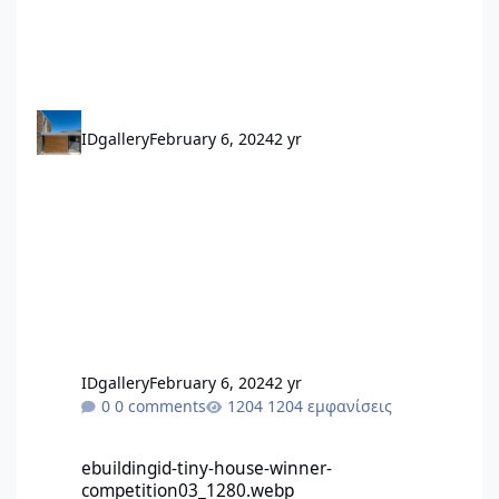
αποφάσεων γίνεται πιο ξεκάθαρη και οργανωμένη.
Όταν οι κανόνες είναι γνωστοί σε όλους, οι
συνελεύσεις εξελίσσονται πιο ομαλά και η
λειτουργία της πολυκατοικίας γίνεται πιο
αποτελεσματική. Είναι σημαντικό να νιώθει κανείς
σίγουρος ότι γνωρίζει τις διαδικασίες και τον νόμο
IDgallery
February 6, 2024
2 yr
γύρω από τον τρόπο λήψης αποφάσεων σε μια
πολυκατοικία. πηγή polikatikia.gr @εικόνας από
Διπλωματική εργασία 2021 Ιωάννα Γιαννακοπούλου
View full Άρθρου
IDgallery
February 6, 2024
2 yr
0 comments
1204 εμφανίσεις
ebuildingid-tiny-house-winner-competition03_1280.webp
ebuildingid-tiny-house-winner-
competition03_1280.webp