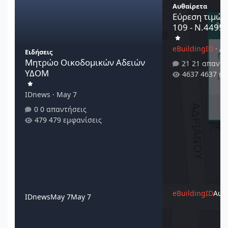
Αυθαίρετα
Εύρεση τιμών
109 - Ν.4495/
eBuildingID
·
Au
Ειδήσεις
Μητρώο Οικοδομικών Αδειών
21 απαντή
ΥΔΟΜ
4637 εμ
IDnews
·
May 7
0 απαντήσεις
479 εμφανίσεις
eBuildingID
Augu
IDnews
May 7
May 7