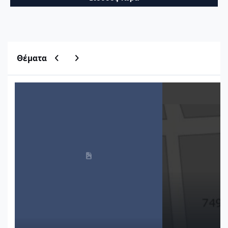
Previous carousel slide
Next carousel slide
Θέματα
Μητρώο Οικοδομικών Αδειών ΥΔΟΜ
Εύρεση τιμών ζώνη