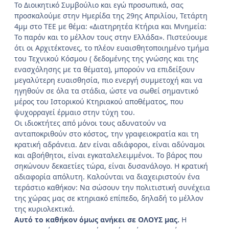
Το Διοικητικό Συμβούλιο και εγώ προσωπικά, σας
προσκαλούμε στην Ημερίδα της 29ης Απριλίου, Τετάρτη
4μμ στο ΤΕΕ με θέμα: «Διατηρητέα Κτήρια και Μνημεία:
Το παρόν και το μέλλον τους στην Ελλάδα». Πιστεύουμε
ότι οι Αρχιτέκτονες, το πλέον ευαισθητοποιημένο τμήμα
του Τεχνικού Κόσμου ( δεδομένης της γνώσης και της
ενασχόλησης με τα θέματα), μπορούν να επιδείξουν
μεγαλύτερη ευαισθησία, πιο ενεργή συμμετοχή και να
ηγηθούν σε όλα τα στάδια, ώστε να σωθεί σημαντικό
μέρος του Ιστορικού Κτηριακού αποθέματος, που
ψυχορραγεί έρμαιο στην τύχη του.
Οι ιδιοκτήτες από μόνοι τους αδυνατούν να
ανταποκριθούν στο κόστος, την γραφειοκρατία και τη
κρατική αδράνεια. Δεν είναι αδιάφοροι, είναι αδύναμοι
και αβοήθητοι, είναι εγκαταλελειμμένοι. Το βάρος που
σηκώνουν δεκαετίες τώρα, είναι δυσανάλογο. Η κρατική
αδιαφορία απόλυτη. Καλούνται να διαχειριστούν ένα
τεράστιο καθήκον: Να σώσουν την πολιτιστική συνέχεια
της χώρας μας σε κτηριακό επίπεδο, δηλαδή το μέλλον
της κυριολεκτικά.
Αυτό το καθήκον όμως ανήκει σε ΟΛΟΥΣ μας.
Η