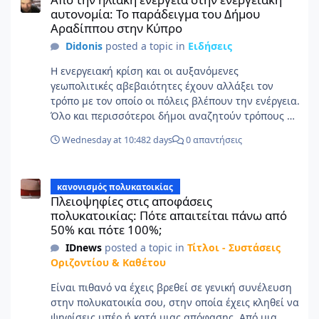
αυτονομία: Το παράδειγμα του Δήμου
Αραδίππου στην Κύπρο
Didonis
posted a topic in
Ειδήσεις
Η ενεργειακή κρίση και οι αυξανόμενες
γεωπολιτικές αβεβαιότητες έχουν αλλάξει τον
τρόπο με τον οποίο οι πόλεις βλέπουν την ενέργεια.
Όλο και περισσότεροι δήμοι αναζητούν τρόπους να
μειώσουν την εξάρτησή τους από εισαγόμενες
Wednesday at 10:48
2 days
0 απαντήσεις
πηγές ενέργειας και να αξιοποιήσουν το τοπικό
δυναμικό για την κάλυψη των αναγκών τους. Ο
Πλειοψηφίες στις αποφάσεις πολυκατοικίας: Πότε απαιτείται π
Δήμος Αραδίππου στην Κύπρο αποτελεί ένα
κανονισμός πολυκατοικίας
χαρακτηριστικό παράδειγμα. Με περίπου 23.000
Πλειοψηφίες στις αποφάσεις
κατοίκους, έχει ήδη κάνει σημαντικά βήματα προς
πολυκατοικίας: Πότε απαιτείται πάνω από
την ενεργειακή ανεξαρτησία, αξιοποιώντας το
50% και πότε 100%;
υψηλό ηλιακό δυναμικό της περιοχής. Πριν από
IDnews
posted a topic in
Τίτλοι - Συστάσεις
έναν χρόνο, έγινε ο πρώτος δήμος στη χώρα που
Οριζοντίου & Καθέτου
κατάφερε να καλύπτει τις ανάγκες ηλεκτροδότησης
των δημοτικών κτιρίων και του οδοφωτισμού από
Είναι πιθανό να έχεις βρεθεί σε γενική συνέλευση
ανανεώσιμη ενέργεια μέσω ενός δημοτικού
στην πολυκατοικία σου, στην οποία έχεις κληθεί να
φωτοβολταϊκού πάρκου. Σήμερα, ο Δήμος
ψηφίσεις υπέρ ή κατά μιας απόφασης. Από μια