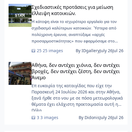
Σχεδιαστικές προτάσεις για μείωση έλλειψη κατοικιών.
Σχεδιαστικές προτάσεις για μείωση
έλλειψη κατοικιών.
Η κάτοψη είναι το ισχυρότερο εργαλείο για τον
σχεδιασμό καλύτερων κατοικιών. Ύστερα από
πολύχρονη έρευνα, αναπτύξαμε «αρχές
προσαρμοστικότητας» που εφαρμόσαμε στο
START-Ivry, στο ευρύτερο Παρίσι
25 images
By IDgallery
July 26
Jul 26
Αθήνα, δεν αντέχει χιόνια, δεν αντέχει βροχές, δεν αντέχει ζέσ
Αθήνα, δεν αντέχει χιόνια, δεν αντέχει
βροχές, δεν αντέχει ζέστη, δεν αντέχει
Άνεμο
Επ ευκαιρία της καταιγίδας που είχε την
Παρασκευή 24 Ιουλίου 2026 και στην Αθήνα,
ξανά ήρθε στο νου με σε πόσα μετεωρολογικά
θέματα έχει ελάχιστη προετοιμασία αυτή η
Πόλη ......
3 images
By Didonis
July 26
Jul 26