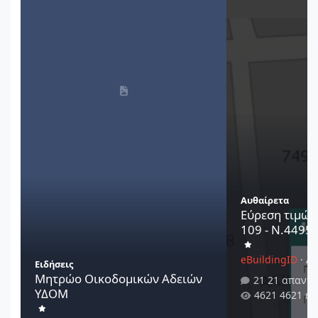
Αυθαίρετα
Εύρεση τιμών
109 - Ν.4495/
eBuildingID
·
Au
Ειδήσεις
Μητρώο Οικοδομικών Αδειών
21 απαντή
ΥΔΟΜ
4621 εμ