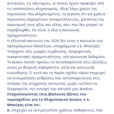
αντιδικίες, τις αδυναμίες, οι οποίες έχουν προκύψει από
τις αποποιήσεις κληρονομιάς, ιδίως λόγω χρεών της
περιουσίας που κληρονομείται, το γεγονός ότι για χρόνια
περιουσίες παραμένουν ανεκμετάλλευτες, χάνοντας την
οικονομική τους αξία, και τέλος, κάτι που δεν μπορεί να
παραβλεφθεί, ότι είναι η ίδια η κοινωνική
πραγματικότητα».
Η ελληνική κοινωνία του 2026 δεν είναι η κοινωνία των
προηγούμενων δεκαετιών, υπογράμμισε ο κ. Μπούγας:
Υπάρχουν νέες μορφές συμβίωσης, διαφορετικές
οικογενειακές πραγματικότητες, νέα κοινωνικά δεδομένα.
Το Δίκαιο λοιπόν οφείλει να ανταποκρίνεται στις εξελίξεις
αυτές με θεσμική σοβαρότητα, αλλά και κοινωνική
ευαισθησία. Γι’ αυτό και το παρόν σχέδιο νόμου επιχειρεί
να ενσωματώσει ρυθμίσεις που ανταποκρίνονται στις
ανάγκες της σύγχρονης κοινωνίας, χωρίς ωστόσο να
διαρρηγνύει την συνοχή του Αστικού μας Δικαίου.
Σταχυολογώντας τους βασικούς άξονες του
νομοσχεδίου για το Κληρονομικό Δίκαιο, ο κ.
Μπούγας είπε ότι:
α.
επιχειρεί να αντιμετωπίσει χρόνιες παθογένειες, που