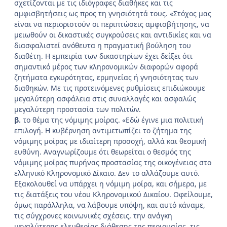
σχετίζονται με τις ιδιόγραφες διαθήκες και τις
αμφισβητήσεις ως προς τη γνησιότητά τους. «Στόχος μας
είναι να περιοριστούν οι περιπτώσεις αμφισβήτησης, να
μειωθούν οι δικαστικές συγκρούσεις και αντιδικίες και να
διασφαλιστεί ανόθευτα η πραγματική βούληση του
διαθέτη. Η εμπειρία των δικαστηρίων έχει δείξει ότι
σημαντικό μέρος των κληρονομικών διαφορών αφορά
ζητήματα εγκυρότητας, ερμηνείας ή γνησιότητας των
διαθηκών. Με τις προτεινόμενες ρυθμίσεις επιδιώκουμε
μεγαλύτερη ασφάλεια στις συναλλαγές και ασφαλώς
μεγαλύτερη προστασία των πολιτών.
β.
το θέμα της νόμιμης μοίρας. «Εδώ έγινε μια πολιτική
επιλογή. Η κυβέρνηση αντιμετωπίζει το ζήτημα της
νόμιμης μοίρας με ιδιαίτερη προσοχή, αλλά και θεσμική
ευθύνη. Αναγνωρίζουμε ότι θεωρείται ο θεσμός της
νόμιμης μοίρας πυρήνας προστασίας της οικογένειας στο
ελληνικό Κληρονομικό Δίκαιο. Δεν το αλλάζουμε αυτό.
Εξακολουθεί να υπάρχει η νόμιμη μοίρα, και σήμερα, με
τις διατάξεις του νέου Κληρονομικού Δικαίου. Οφείλουμε,
όμως παράλληλα, να λάβουμε υπόψη, και αυτό κάναμε,
τις σύγχρονες κοινωνικές σχέσεις, την ανάγκη
μεγαλύτερης ελευθερίας διάθεσης της περιουσίας, τις