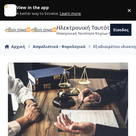
Skip to content
View in the app
×
Di
A better way to browse.
Learn more
.
Ηλεκτρονική Ταυτότητα Κτιρ
Είσοδος
Ηλεκτρονική Ταυτότητα Κτιρίων Forum Μηχανικ
Αρχική
Ασφαλιστικά - Φορολογικά
Εξ αδιαιρέτου ιδιοκτη