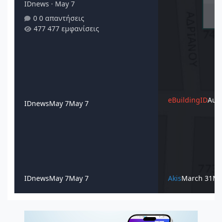
IDnews
·
May 7
0 απαντήσεις
477 εμφανίσεις
eBuildingID
Augu
IDnews
May 7
May 7
IDnews
May 7
May 7
Akis
March 31
Ma