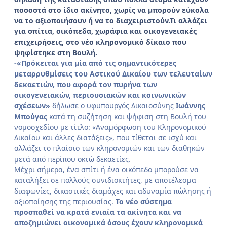
ποσοστά στο ίδιο ακίνητο, χωρίς να μπορούν εύκολα
να το αξιοποιήσουν ή να το διαχειριστούν.Τι αλλάζει
για σπίτια, οικόπεδα, χωράφια και οικογενειακές
επιχειρήσεις, στο νέο κληρονομικό δίκαιο που
ψηφίστηκε στη Βουλή.
-«Πρόκειται για μία από τις σημαντικότερες
μεταρρυθμίσεις του Αστικού Δικαίου των τελευταίων
δεκαετιών, που αφορά τον πυρήνα των
οικογενειακών, περιουσιακών και κοινωνικών
σχέσεων»
δήλωσε ο υφυπουργός Δικαιοσύνης
Ιωάννης
Μπούγας
κατά τη συζήτηση και ψήφιση στη Βουλή του
νομοσχεδίου με τίτλο: «Αναμόρφωση του Κληρονομικού
Δικαίου και άλλες διατάξεις», που τίθεται σε ισχύ και
αλλάζει το πλαίσιο των κληρονομιών και των διαθηκών
μετά από περίπου οκτώ δεκαετίες.
Μέχρι σήμερα, ένα σπίτι ή ένα οικόπεδο μπορούσε να
καταλήξει σε πολλούς συνιδιοκτήτες, με αποτέλεσμα
διαφωνίες, δικαστικές διαμάχες και αδυναμία πώλησης ή
αξιοποίησης της περιουσίας.
Το νέο σύστημα
προσπαθεί να κρατά ενιαία τα ακίνητα και να
αποζημιώνει οικονομικά όσους έχουν κληρονομικά