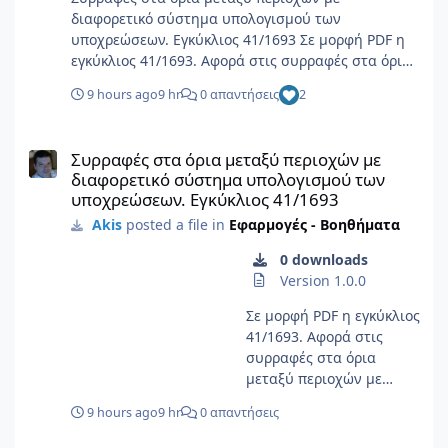
διαφορετικό σύστημα υπολογισμού των
υποχρεώσεων. Εγκύκλιος 41/1693 Σε μορφή PDF η
εγκύκλιος 41/1693. Αφορά στις συρραφές στα όρια
μεταξύ περιοχών με διαφορετικό σύστημα
9 hours ago
9 hr
0 απαντήσεις
2
υπολογισμού των υποχρεώσεων, με τα
παραρτήματά της. Πληροφορίες αρχείου
Συρραφές στα όρια μεταξύ περιοχών με διαφορετικό σύστημα 
Υποβολέας Akis Υποβλήθηκε 08/06/26 Category
Συρραφές στα όρια μεταξύ περιοχών με
Εφαρμογές - Βοηθήματα Προβολή αρχείου
διαφορετικό σύστημα υπολογισμού των
υποχρεώσεων. Εγκύκλιος 41/1693
Akis
posted a file in
Εφαρμογές - Βοηθήματα
0 downloads
Version 1.0.0
Σε μορφή PDF η εγκύκλιος
41/1693. Αφορά στις
συρραφές στα όρια
μεταξύ περιοχών με
διαφορετικό σύστημα
9 hours ago
9 hr
0 απαντήσεις
υπολογισμού των
υποχρεώσεων, με τα