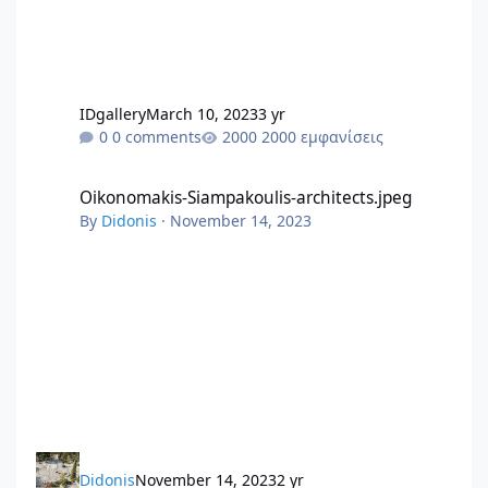
IDgallery
March 10, 2023
3 yr
0 comments
2000 εμφανίσεις
Oikonomakis-Siampakoulis-architects.jpeg
Oikonomakis-Siampakoulis-architects.jpeg
By
Didonis
·
November 14, 2023
Didonis
November 14, 2023
2 yr