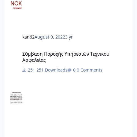
του ΣτΕ. Το Ειδικό Χωροταξικό Πλαίσιο για τον
Τουρισμό θα βρείτε εδώ: View full Άρθρου
kan62
August 9, 2022
3 yr
Σύμβαση Παροχής Υπηρεσιών Τεχνικού Ασφαλείας
Σύμβαση Παροχής Υπηρεσιών Τεχνικού
Ασφαλείας
251 Downloads
0 Comments