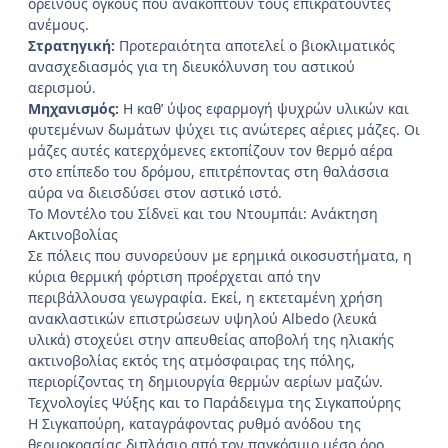
ορεινούς όγκους που ανακόπτουν τους επικρατούντες
ανέμους.
Στρατηγική:
Προτεραιότητα αποτελεί ο βιοκλιματικός
ανασχεδιασμός για τη διευκόλυνση του αστικού
αερισμού.
Μηχανισμός:
Η καθ’ ύψος εφαρμογή ψυχρών υλικών και
φυτεμένων δωμάτων ψύχει τις ανώτερες αέριες μάζες. Οι
μάζες αυτές κατερχόμενες εκτοπίζουν τον θερμό αέρα
στο επίπεδο του δρόμου, επιτρέποντας στη θαλάσσια
αύρα να διεισδύσει στον αστικό ιστό.
Το Μοντέλο του Σίδνεϊ και του Ντουμπάι: Ανάκτηση
Ακτινοβολίας
Σε πόλεις που συνορεύουν με ερημικά οικοσυστήματα, η
κύρια θερμική φόρτιση προέρχεται από την
περιβάλλουσα γεωγραφία. Εκεί, η εκτεταμένη χρήση
ανακλαστικών επιστρώσεων υψηλού Albedo (λευκά
υλικά) στοχεύει στην απευθείας αποβολή της ηλιακής
ακτινοβολίας εκτός της ατμόσφαιρας της πόλης,
περιορίζοντας τη δημιουργία θερμών αερίων μαζών.
Τεχνολογίες Ψύξης και το Παράδειγμα της Σιγκαπούρης
Η Σιγκαπούρη, καταγράφοντας ρυθμό ανόδου της
θερμοκρασίας διπλάσιο από τον παγκόσμιο μέσο όρο,