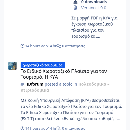
0 downloads
Version 1.0.0
Σε μορφή PDF η ΚΥΑ για
έγκριση Χωροταξικού
πλαισίου για τον
Τουρισμό και
περιβαλλοντική έγκριση
14 hours ago
14 hr
0 απαντήσεις
αυτού.
Το Ειδικό Χωροταξικό Πλαίσιο για τον Τουρισμό. Η ΚΥΑ
χωροταξικό τουρισμός
Το Ειδικό Χωροταξικό Πλαίσιο για τον
Τουρισμό. Η ΚΥΑ
IDforum
posted a topic in
Πολεοδομικά –
Κτιριοδομικά
Με Κοινή Υπουργική Απόφαση (ΚΥΑ) θεσμοθετείται
το νέο Ειδικό Χωροταξικό Πλαίσιο για τον Τουρισμό.
Το Ειδικό Χωροταξικό Πλαίσιο για τον Τουρισμό
(ΕΧΠ-Τ) αποτελεί ένα εθνικό σχέδιο που καθορίζει
πού και με ποιους κανόνες μπορεί να
14 hours ago
14 hr
0 απαντήσεις