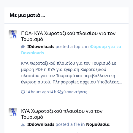
Με μια ματιά ...
ΠΟΛ- ΚΥΑ Χωροταξικού πλαισίου για τον Τουρισμό
ΠΟΛ- ΚΥΑ Χωροταξικού πλαισίου για τον
Τουρισμό
IDdownloads
posted a topic in
Φόρουμ για τα
Downloads
ΚΥΑ Χωροταξικού πλαισίου για τον Τουρισμό Σε
μορφή PDF η ΚΥΑ για έγκριση Χωροταξικού
πλαισίου για τον Τουρισμό και περιβαλλοντική
έγκριση αυτού. Πληροφορίες αρχείου Υποβολέας
IDforum Υποβλήθηκε 08/08/26 Category Νομοθεσία
14 hours ago
14 hr
0 απαντήσεις
Προβολή αρχείου
ΚΥΑ Χωροταξικού πλαισίου για τον Τουρισμό
ΚΥΑ Χωροταξικού πλαισίου για τον
Τουρισμό
IDdownloads
posted a file in
Νομοθεσία