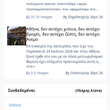
πολύχρονη έρευνα, αναπτύξαμε «αρχές
προσαρμοστικότητας» που εφαρμόσαμε στο
START-Ivry, στο ευρύτερο Παρίσι
25 images
By IDgallery
July 26
Jul 26
Αθήνα, δεν αντέχει χιόνια, δεν αντέχει βροχές, δεν αντέχει ζέσ
Αθήνα, δεν αντέχει χιόνια, δεν αντέχει
βροχές, δεν αντέχει ζέστη, δεν αντέχει
Άνεμο
Επ ευκαιρία της καταιγίδας που είχε την
Παρασκευή 24 Ιουλίου 2026 και στην Αθήνα,
ξανά ήρθε στο νου με σε πόσα μετεωρολογικά
θέματα έχει ελάχιστη προετοιμασία αυτή η
Πόλη ......
3 images
By Didonis
July 26
Jul 26
Συνδεδεμένοι
(Πλήρης λίστα)
Didonis