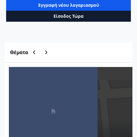
Εγγραφή νέου λογαριασμού
Είσοδος Τώρα
Previous carousel slide
Next carousel slide
Θέματα
Μητρώο Οικοδομικών Αδειών ΥΔΟΜ
Εύρεση τιμών ζώνη