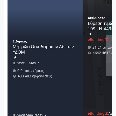
Αυθαίρετα
Εύρεση τιμών
109 - Ν.4495/
eBuildingID
·
Au
Ειδήσεις
Μητρώο Οικοδομικών Αδειών
21 απαντή
ΥΔΟΜ
4642 εμ
IDnews
·
May 7
0 απαντήσεις
483 εμφανίσεις
eBuildingID
Augu
IDnews
May 7
May 7