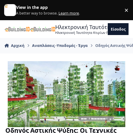
Skip to content
View in the app
×
Di
A better way to browse.
Learn more
.
Ηλεκτρονική Ταυτότητα Κτιρ
Είσοδος
Ηλεκτρονική Ταυτότητα Κτιρίων Forum Μηχανικ
Αρχική
Αναπλάσεις -Υποδομές - Έργα
Οδηγός Αστικής Ψύξ
Οδηγός Αστικής Ψύξης: Οι Τεχνικές