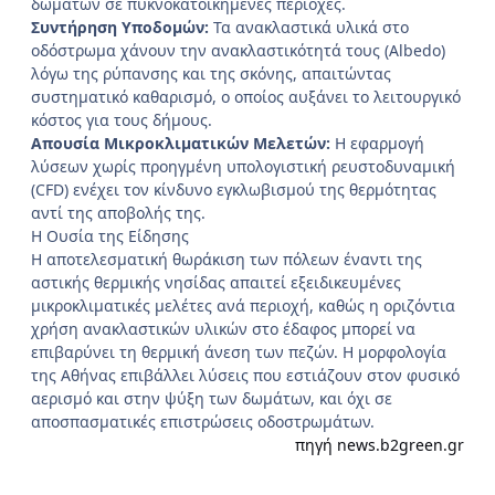
δωμάτων σε πυκνοκατοικημένες περιοχές.
Συντήρηση Υποδομών:
Τα ανακλαστικά υλικά στο
οδόστρωμα χάνουν την ανακλαστικότητά τους (Albedo)
λόγω της ρύπανσης και της σκόνης, απαιτώντας
συστηματικό καθαρισμό, ο οποίος αυξάνει το λειτουργικό
κόστος για τους δήμους.
Απουσία Μικροκλιματικών Μελετών:
Η εφαρμογή
λύσεων χωρίς προηγμένη υπολογιστική ρευστοδυναμική
(CFD) ενέχει τον κίνδυνο εγκλωβισμού της θερμότητας
αντί της αποβολής της.
Η Ουσία της Είδησης
Η αποτελεσματική θωράκιση των πόλεων έναντι της
αστικής θερμικής νησίδας απαιτεί εξειδικευμένες
μικροκλιματικές μελέτες ανά περιοχή, καθώς η οριζόντια
χρήση ανακλαστικών υλικών στο έδαφος μπορεί να
επιβαρύνει τη θερμική άνεση των πεζών. Η μορφολογία
της Αθήνας επιβάλλει λύσεις που εστιάζουν στον φυσικό
αερισμό και στην ψύξη των δωμάτων, και όχι σε
αποσπασματικές επιστρώσεις οδοστρωμάτων.
πηγή news.b2green.gr